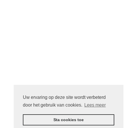
Winkelmandje
LINKS
Feestfolder 2
Website
INFORMATIE
Algemene Voorwaarden
Cookies
Privacy Verklaring
Uw ervaring op deze site wordt verbeterd
CONTACT
door het gebruik van cookies.
Lees meer
info@keurslagerlieveenpatrick.be
Sta cookies toe
+32 (0)89 85 41 28